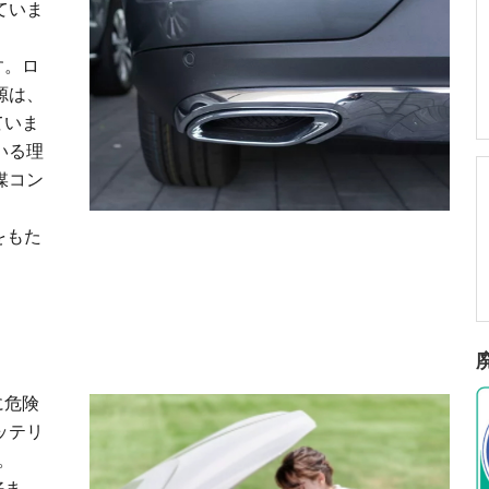
ていま
す。ロ
源は、
ていま
いる理
媒コン
をもた
に危険
ッテリ
。
好ま