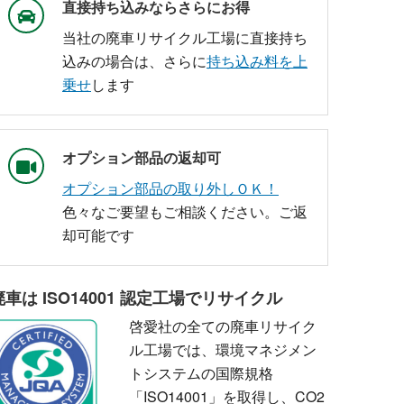
直接持ち込みならさらにお得
当社の廃車リサイクル工場に直接持ち
込みの場合は、さらに
持ち込み料を上
乗せ
します
オプション部品の返却可
オプション部品の取り外しＯＫ！
色々なご要望もご相談ください。ご返
却可能です
廃車は ISO14001 認定工場でリサイクル
啓愛社の全ての廃車リサイク
ル工場では、環境マネジメン
トシステムの国際規格
「ISO14001」を取得し、CO2