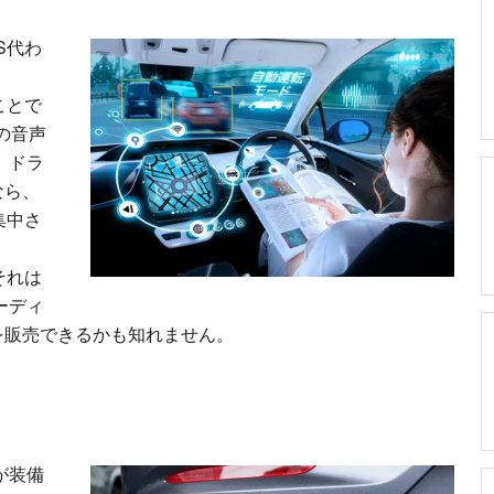
S代わ
ことで
の音声
 ドラ
なら、
集中さ
それは
ーディ
を販売できるかも知れません。
が装備