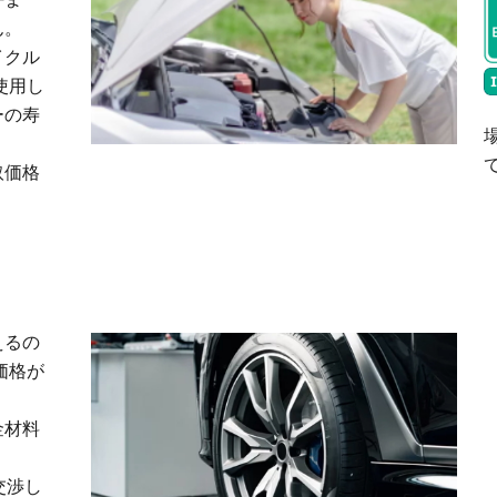
ん。
イクル
使用し
ーの寿
取価格
えるの
価格が
金材料
。
交渉し