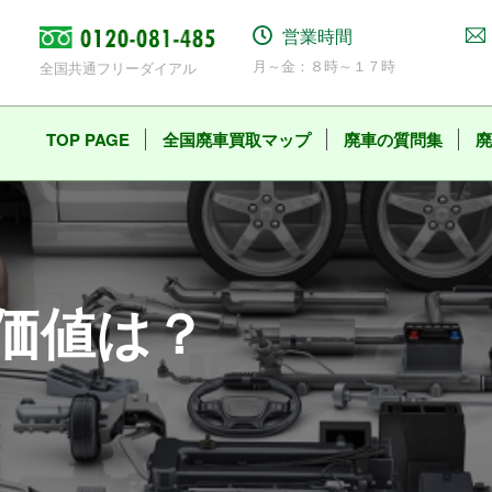
営業時間
月～金：８時～１７時
全国共通フリーダイアル
TOP PAGE
全国廃車買取マップ
廃車の質問集
廃
価値は？